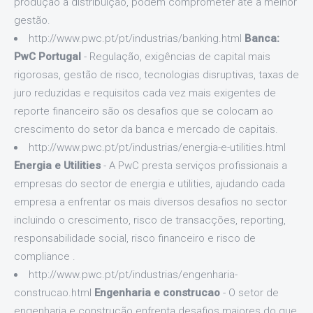
produção à distribuição, podem comprometer até a melhor
gestão.
http://www.pwc.pt/pt/industrias/banking.html
Banca:
PwC Portugal
- Regulação, exigências de capital mais
rigorosas, gestão de risco, tecnologias disruptivas, taxas de
juro reduzidas e requisitos cada vez mais exigentes de
reporte financeiro são os desafios que se colocam ao
crescimento do setor da banca e mercado de capitais.
http://www.pwc.pt/pt/industrias/energia-e-utilities.html
Energia e Utilities
- A PwC presta serviços profissionais a
empresas do sector de energia e utilities, ajudando cada
empresa a enfrentar os mais diversos desafios no sector
incluindo o crescimento, risco de transacções, reporting,
responsabilidade social, risco financeiro e risco de
compliance .
http://www.pwc.pt/pt/industrias/engenharia-
construcao.html
Engenharia e construcao
- O setor de
engenharia e construção enfrenta desafios maiores do que