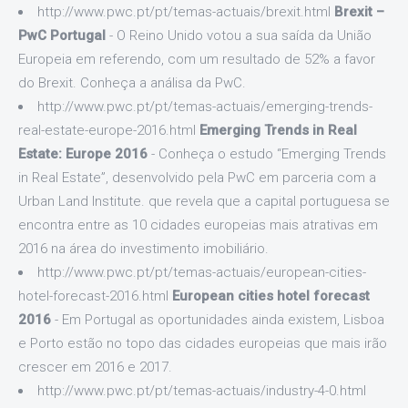
http://www.pwc.pt/pt/temas-actuais/brexit.html
Brexit –
PwC Portugal
- O Reino Unido votou a sua saída da União
Europeia em referendo, com um resultado de 52% a favor
do Brexit. Conheça a análisa da PwC.
http://www.pwc.pt/pt/temas-actuais/emerging-trends-
real-estate-europe-2016.html
Emerging Trends in Real
Estate: Europe 2016
- Conheça o estudo “Emerging Trends
in Real Estate”, desenvolvido pela PwC em parceria com a
Urban Land Institute. que revela que a capital portuguesa se
encontra entre as 10 cidades europeias mais atrativas em
2016 na área do investimento imobiliário.
http://www.pwc.pt/pt/temas-actuais/european-cities-
hotel-forecast-2016.html
European cities hotel forecast
2016
- Em Portugal as oportunidades ainda existem, Lisboa
e Porto estão no topo das cidades europeias que mais irão
crescer em 2016 e 2017.
http://www.pwc.pt/pt/temas-actuais/industry-4-0.html