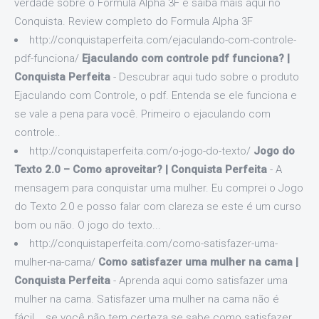
verdade sobre o Formula Alpha 3F e saiba mais aqui no
Conquista. Review completo do Formula Alpha 3F
http://conquistaperfeita.com/ejaculando-com-controle-
pdf-funciona/
Ejaculando com controle pdf funciona? |
Conquista Perfeita
- Descubrar aqui tudo sobre o produto
Ejaculando com Controle, o pdf. Entenda se ele funciona e
se vale a pena para você. Primeiro o ejaculando com
controle..
http://conquistaperfeita.com/o-jogo-do-texto/
Jogo do
Texto 2.0 – Como aproveitar? | Conquista Perfeita
- A
mensagem para conquistar uma mulher. Eu comprei o Jogo
do Texto 2.0 e posso falar com clareza se este é um curso
bom ou não. O jogo do texto...
http://conquistaperfeita.com/como-satisfazer-uma-
mulher-na-cama/
Como satisfazer uma mulher na cama |
Conquista Perfeita
- Aprenda aqui como satisfazer uma
mulher na cama. Satisfazer uma mulher na cama não é
fácil... se você não tem certeza se sabe como satisfazer